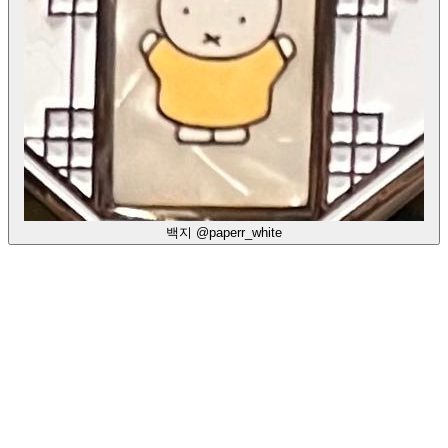
백지
@paperr_white