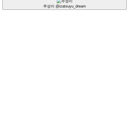
주성이
@izatsuyu_dream
8484
@aibo8484